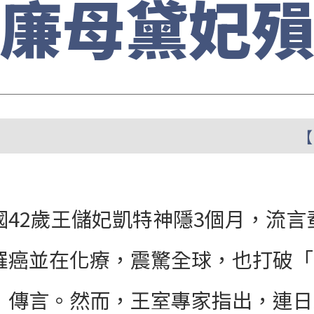
廉母黛妃
【
國42歲王儲妃凱特神隱3個月，流
罹癌並在化療，震驚全球，也打破「
」傳言。然而，王室專家指出，連日