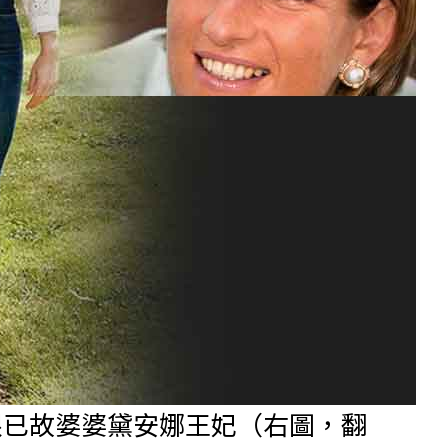
跟已故婆婆黛安娜王妃（右圖，翻