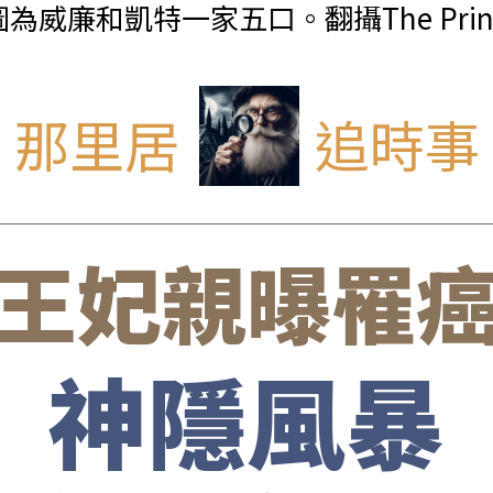
特一家五口。翻攝The Prince and P
那里居
追時事
王妃親曝罹
神隱風暴