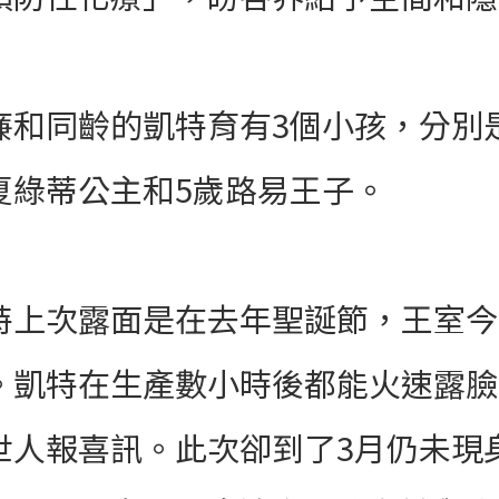
廉和同齡的凱特育有3個小孩，分別是
夏綠蒂公主和5歲路易王子。
特上次露面是在去年聖誕節，王室今
。凱特在生產數小時後都能火速露臉
世人報喜訊。此次卻到了3月仍未現