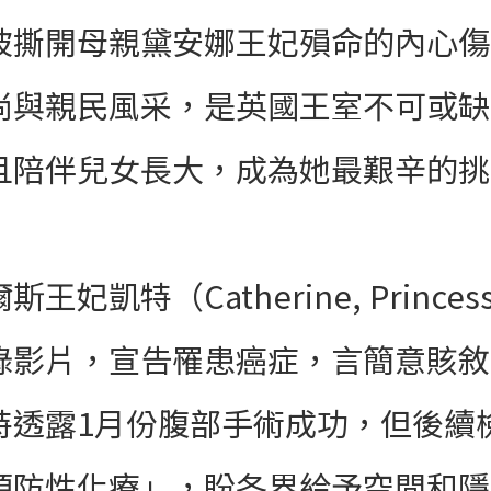
被撕開母親黛安娜王妃殞命的內心傷
尚與親民風采，是英國王室不可或缺
且陪伴兒女長大，成為她最艱辛的挑
斯王妃凱特（Catherine, Princes
錄影片，宣告罹患癌症，言簡意賅敘
特透露1月份腹部手術成功，但後續
預防性化療」，盼各界給予空間和隱