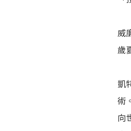
威
歲
凱
術
向