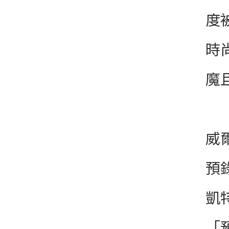
度
時
魔
威爾
預
凱
「