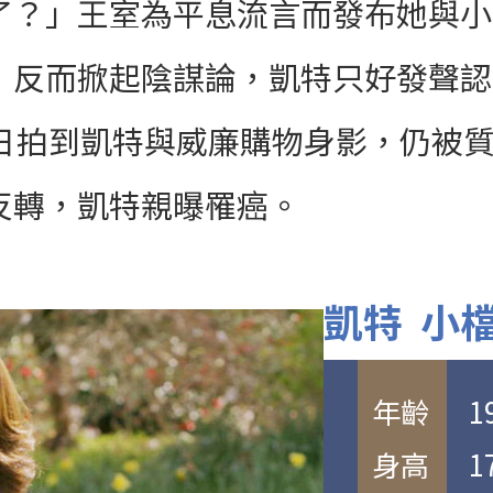
了？」王室為平息流言而發布她與小
，反而掀起陰謀論，凱特只好發聲認
6日拍到凱特與威廉購物身影，仍被質
反轉，凱特親曝罹癌。
凱特 小
年齡 198
身高 1