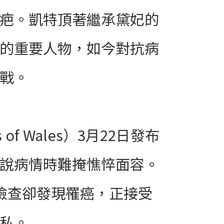
疤。凱特頂著繼承黛妃的
的重要人物，如今對抗病
戰。
s of Wales）3月22日發布
說病情時難掩憔悴面容。
檢查卻發現罹癌，正接受
私。