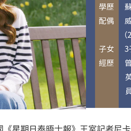
學歷 蘇
配偶 威
（2011
子女 3
經歷 曾
英國服飾
員、現
國《星期日泰晤士報》王室記者尼卡