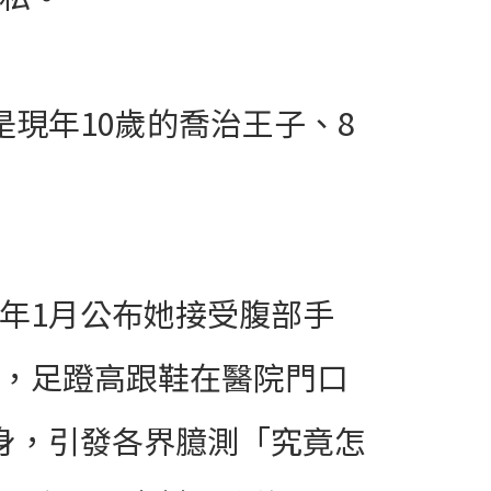
現年10歲的喬治王子、8
年1月公布她接受腹部手
，足蹬高跟鞋在醫院門口
身，引發各界臆測「究竟怎