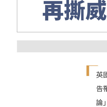
再撕威
英
告
論