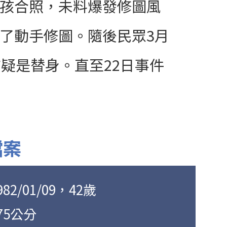
孩合照，未料爆發修圖風
了動手修圖。隨後民眾3月
疑是替身。直至22日事件
檔案
2/01/09，42歲
75公分