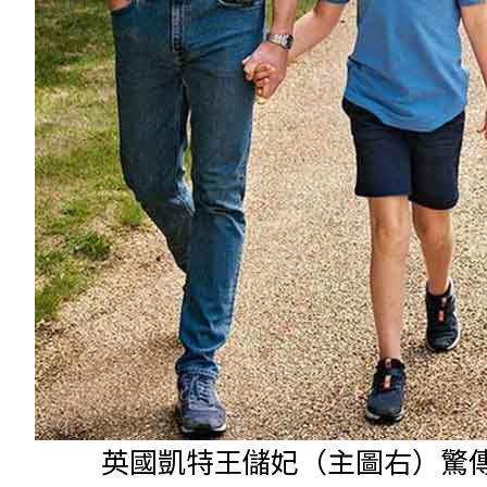
英國凱特王儲妃（主圖右）驚