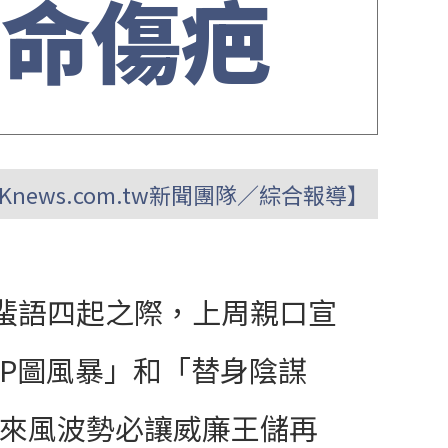
殞命傷疤
Knews.com.tw新聞團隊／綜合報導】
言蜚語四起之際，上周親口宣
P圖風暴」和「替身陰謀
來風波勢必讓威廉王儲再