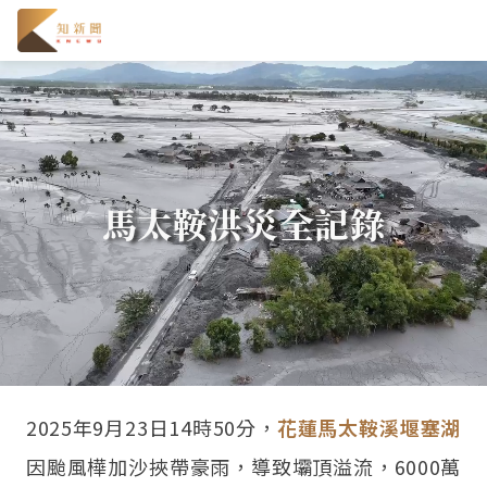
馬太鞍洪災全記錄
2025年9月23日14時50分，
花蓮馬太鞍溪堰塞湖
因颱風樺加沙挾帶豪雨，導致壩頂溢流，6000萬