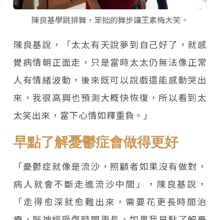
陳良基學跳排舞，笨拙的舞步讓王素梅大笑。
陳良基說，「太太有天說夢到自己好了，就感
覺病情朝正面走，只是當時太太仍無法像正常
人有情緒波動，後來既可以說戲還能感動哭出
來，我很高興也預測大概快恢復，所以看到太
太笑出來，當下心情如釋重負。」
早點了解憂鬱症會做得更好
「憂鬱症就像是流沙，照顧者如果沒有做對，
病人就會不斷走進流沙中間」，陳良基說，
「走得愈深就愈難出來，需要花更長時間治
療，腦神經受傷時間更長，如果我早點了解憂