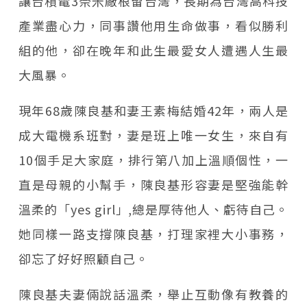
讓台積電3奈米廠根留台灣，長期為台灣高科技
產業盡心力，同事讚他用生命做事，看似勝利
組的他，卻在晚年和此生最愛女人遭遇人生最
大風暴。
現年68歲陳良基和妻王素梅結婚42年，兩人是
成大電機系班對，妻是班上唯一女生，來自有
10個手足大家庭，排行第八加上溫順個性，一
直是母親的小幫手，陳良基形容妻是堅強能幹
溫柔的「yes girl」,總是厚待他人、虧待自己。
她同樣一路支撐陳良基，打理家裡大小事務，
卻忘了好好照顧自己。
陳良基夫妻倆說話溫柔，舉止互動像有教養的