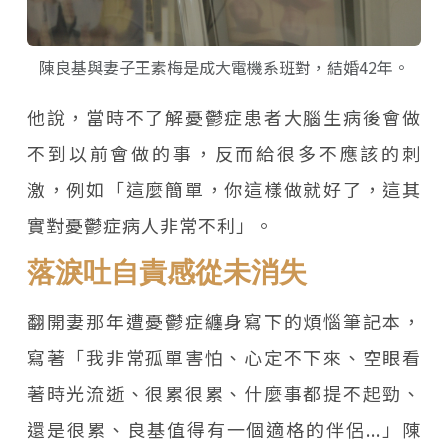
陳良基與妻子王素梅是成大電機系班對，結婚42年。
他說，當時不了解憂鬱症患者大腦生病後會做
不到以前會做的事，反而給很多不應該的刺
激，例如「這麼簡單，你這樣做就好了，這其
實對憂鬱症病人非常不利」。
落淚吐自責感從未消失
翻開妻那年遭憂鬱症纏身寫下的煩惱筆記本，
寫著「我非常孤單害怕、心定不下來、空眼看
著時光流逝、很累很累、什麼事都提不起勁、
還是很累、良基值得有一個適格的伴侶...」陳