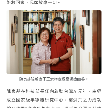
能救回來，我願放棄一切。」
陳良基陪著妻子王素梅走過憂鬱症幽谷。
陳良基在科技部長任內啟動台灣AI元年、主導
成立國家級半導體研究中心，窮洪荒之力成功