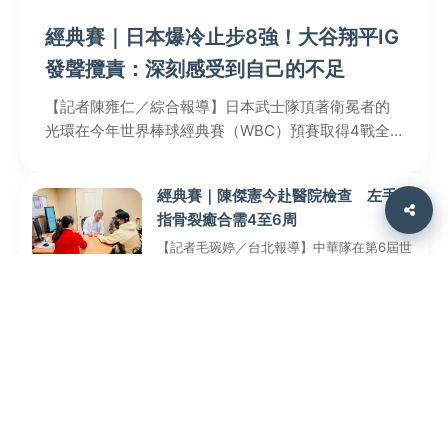
經典賽｜日本爆冷止步8強！大谷翔平IG
發聲攬責：深刻感受到自己的不足
【記者陳雍仁／綜合報導】日本武士隊頂著衛冕者的
光環在今年世界棒球經典賽（WBC）預賽取得4戰全
勝佳績，挺進8強，豈料8強賽對上委內瑞拉竟意外踢
鐵板，大谷翔平也成為該役的最後一個出局數，抱憾
經典賽｜陳傑憲今赴醫院檢查 左手食
遭淘汰，經過一天沉澱後，大谷翔平昨（16日）在IG
指骨裂癒合需4至6周
發聲，除了向球迷表達感謝，也坦言深刻感受到自己
【記者毛琬婷／台北報導】中華隊在第6屆世
的不足。
界棒球經典賽（WBC）止步預賽、無緣前進
邁阿密，但在過程中也打出感人的比賽，
「台灣隊長」陳傑憲在預賽首戰就被觸身球
經典賽｜日媒選出C組最佳陣容！中華
砸中左手食指導致骨裂，今（13日）天他前
隊3猛將入選 比韓國還多1人
往高雄長庚醫院進行詳細檢查，預估癒合時
間約4至6周，期間須配戴保護固定護具、可
【記者陳雍仁／綜合報導】2026年世界棒球
進行輕度專項訓練。
經典賽（WBC）4組預賽全數落幕，日媒針對
C組評選出最佳陣容，結果中華隊3猛將「費
仔」費爾柴德（Stuart Fairchild）、鄭宗哲