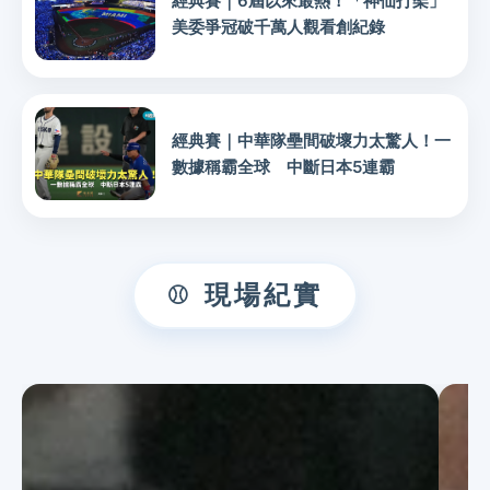
經典賽｜6屆以來最熱！「神仙打架」
美委爭冠破千萬人觀看創紀錄
經典賽｜中華隊壘間破壞力太驚人！一
數據稱霸全球 中斷日本5連霸
現場紀實