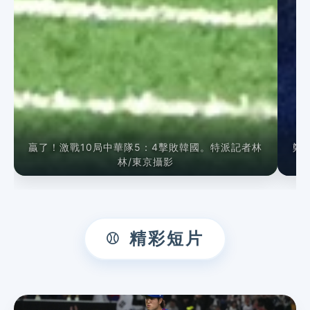
贏了！激戰10局中華隊5：4擊敗韓國。特派記者林
鄭
林/東京攝影
精彩短片