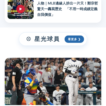
人物｜MLB邊緣人拚出一片天！鄭宗哲
驚天一轟寫歷史 「不用一時成績定義
自我價值」
星光球員