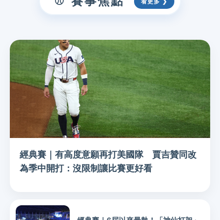
賽事焦點
經典賽｜有高度意願再打美國隊 賈吉贊同改
為季中開打：沒限制讓比賽更好看