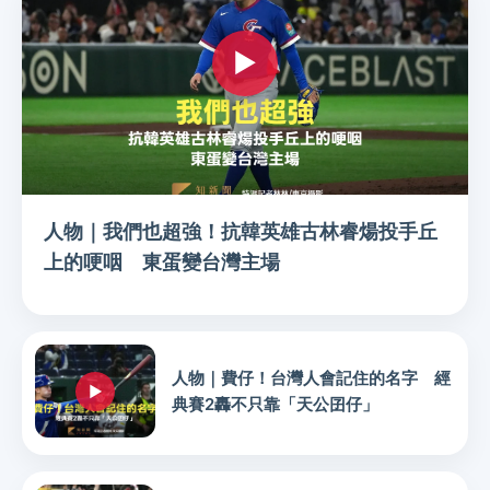
人物｜我們也超強！抗韓英雄古林睿煬投手丘
上的哽咽 東蛋變台灣主場
人物｜費仔！台灣人會記住的名字 經
典賽2轟不只靠「天公囝仔」